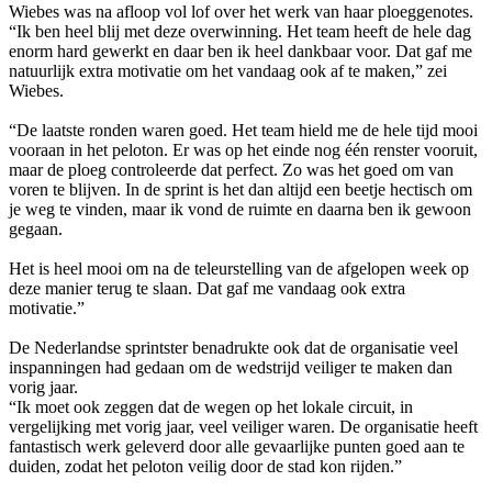
Wiebes was na afloop vol lof over het werk van haar ploeggenotes.
“Ik ben heel blij met deze overwinning. Het team heeft de hele dag
enorm hard gewerkt en daar ben ik heel dankbaar voor. Dat gaf me
natuurlijk extra motivatie om het vandaag ook af te maken,” zei
Wiebes.
“De laatste ronden waren goed. Het team hield me de hele tijd mooi
vooraan in het peloton. Er was op het einde nog één renster vooruit,
maar de ploeg controleerde dat perfect. Zo was het goed om van
voren te blijven. In de sprint is het dan altijd een beetje hectisch om
je weg te vinden, maar ik vond de ruimte en daarna ben ik gewoon
gegaan.
Het is heel mooi om na de teleurstelling van de afgelopen week op
deze manier terug te slaan. Dat gaf me vandaag ook extra
motivatie.”
De Nederlandse sprintster benadrukte ook dat de organisatie veel
inspanningen had gedaan om de wedstrijd veiliger te maken dan
vorig jaar.
“Ik moet ook zeggen dat de wegen op het lokale circuit, in
vergelijking met vorig jaar, veel veiliger waren. De organisatie heeft
fantastisch werk geleverd door alle gevaarlijke punten goed aan te
duiden, zodat het peloton veilig door de stad kon rijden.”